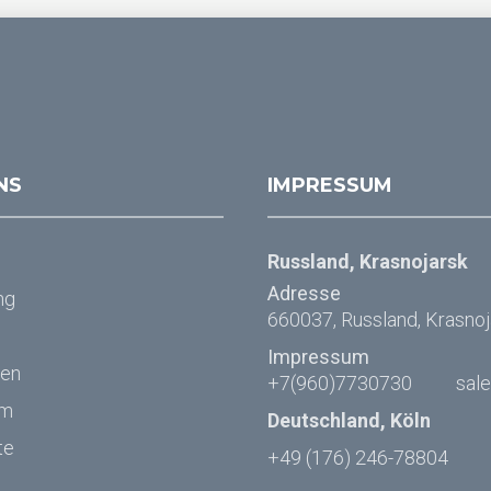
NS
IMPRESSUM
Russland, Krasnojarsk
Adresse
ng
660037, Russland, Krasnoja
Impressum
ten
+7(960)7730730
sal
um
Deutschland, Köln
te
+49 (176) 246-78804