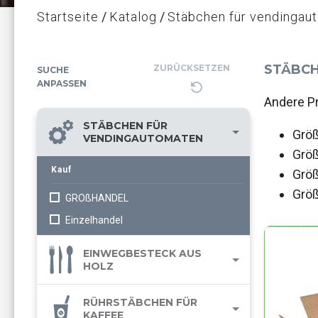
Startseite
Katalog
Stäbchen für vendingau
STÄBCH
ZURÜCKSETZEN
SUCHE
ANPASSEN
Andere P
STÄBCHEN FÜR
Grö
VENDINGAUTOMATEN
Grö
Kauf
Grö
Grö
GROßHANDEL
Einzelhandel
EINWEGBESTECK AUS
HOLZ
RÜHRSTÄBCHEN FÜR
KAFFEE