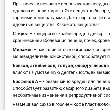
Практически вся часто используемая посуда от
сделана из полистирола. Это вещество безвредн
горячими температурами. Даже пар от кофе в
ядовитые вещества. Какие это вещества?
Стирол
– канцероген, крайне вреден для орга
хронические заболевания печени, почек, крове
Меламин
– накапливается в организме, со в
мочевыделительной системой, способствует п
Бензол, этилбензол, толуол, оксид углерода
влияют на умственную деятельность, вызываю
Бисфенол А
– чрезвычайно вреден для печени,
Способствует развитию сахарного диабета, в
необратимые изменения в репродуктивной си
Размешивая сахар в горячем кофе пластиково