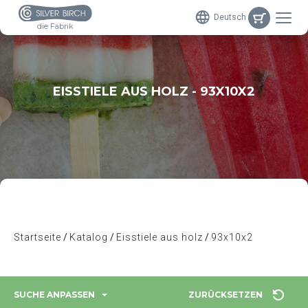
Deutsch
die Fabrik
EISSTIELE AUS HOLZ - 93X10X2
Startseite
Katalog
Eisstiele aus holz
93x10x2
SUCHE ANPASSEN
ZURÜCKSETZEN