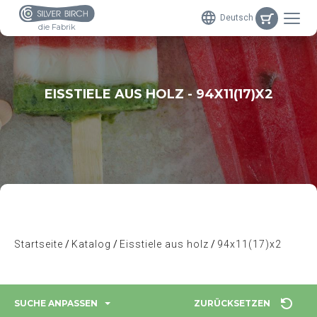
Deutsch
die Fabrik
EISSTIELE AUS HOLZ - 94X11(17)X2
Startseite
Katalog
Eisstiele aus holz
94x11(17)x2
SUCHE ANPASSEN
ZURÜCKSETZEN