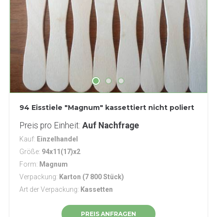
94 Eisstiele "Magnum" kassettiert nicht poliert
Preis pro Einheit
Auf Nachfrage
Kauf
Einzelhandel
Größe
94x11(17)x2
Form
Magnum
Verpackung
Karton (7 800 Stück)
Art der Verpackung
Kassetten
PREIS ANFRAGEN